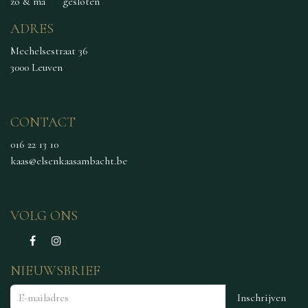
zo & ma
​gesloten
ADRES
Mechelsestraat 36
3000 Leuven
CONTACT
016 22 13 10
kaas@elsenkaasambacht.be
VOLG ONS
NIEUWSBRIEF
Inschrijven