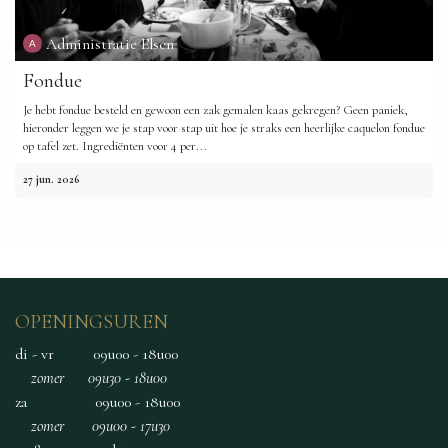
Administratie Elsen
Fondue
Je hebt fondue besteld en gewoon een zak gemalen kaas gekregen? Geen paniek,
hieronder leggen we je stap voor stap uit hoe je straks een heerlijke caquelon fondue
op tafel zet. Ingrediënten voor 4 per...
27 jun. 2026
OPENINGSUREN
di - vr
09u00 - 18u00
zomer 09u30 - 18u00
za
​ ​09u00 - 18u00
zomer 09u00 - 17u30