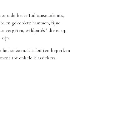
or u de beste Italiaanse salami's,
te en gekookte hammen, fijne
 te vergeten, wildpatés* die er op
zijn.
in het seizoen. Daarbuiten beperken
iment tot enkele klassiekers