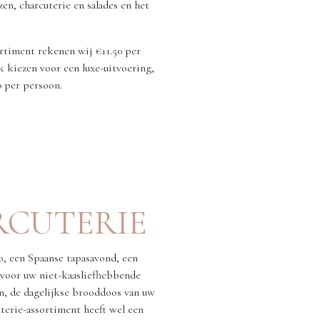
zen, charcuterie en salades en het
rtiment rekenen wij €11.50 per
 kiezen voor een luxe-uitvoering,
 per persoon.
CUTERIE
ro, een Spaanse tapasavond, een
f voor uw niet-kaasliefhebbende
n, de dagelijkse brooddoos van uw
terie-assortiment heeft wel een