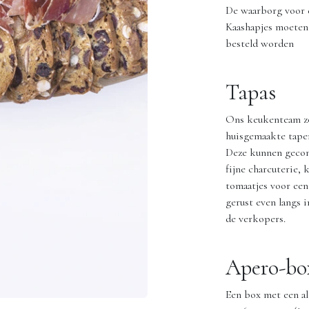
De waarborg voor 
Kaashapjes moeten
besteld worden
Tapas
Ons keukenteam zor
huisgemaakte tapena
Deze kunnen geco
fijne charcuterie, 
tomaatjes voor ee
gerust even langs i
de verkopers.
Apero-bo
Een box met een al