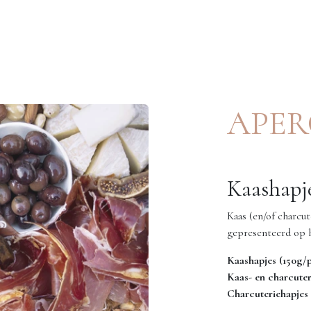
Kaas
En meer
Buitenshuis
Workshops
Veelgesteld
APE
Kaashapj
Kaas (en/of charcu
gepresenteerd op 
Kaashapjes (150g/p
Kaas- en charcuter
Charcuteriehapjes 