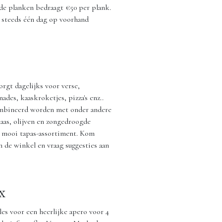
de planken bedraagt €50 per plank.
 steeds één dag op voorhand
gt dagelijks voor verse,
des, kaaskroketjes, pizza's enz..
mbineerd worden met onder andere
kaas, olijven en zongedroogde
n mooi tapas-assortiment. Kom
n de winkel en vraag suggesties aan
x
les voor een heerlijke apero voor 4