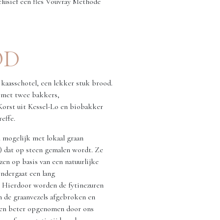
clusief een fles Vouvray Methode
OD
kaasschotel, een lekker stuk brood.
met twee bakkers,
orst uit Kessel-Lo en biobakker
reffe.
 mogelijk met lokaal graan
 dat op steen gemalen wordt. Ze
zen op basis van een natuurlijke
ndergaat een lang
. Hierdoor worden de fytinezuren
in de graanvezels afgebroken en
en beter opgenomen door ons