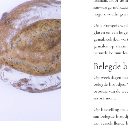
lichaam. Door de l
aanwezige melkzuur
hogere voedingswaa
Ook
François
werk
gluten en een hoge
gemakkelijker vert
gemalen op steenmo
natuurlijke zuurde
Belegde b
Op weekdagen kan 
belegde broodjes.
broodje van de wee
assortiment.
Op bestelling make
aan belegde broodj
van verschillende 