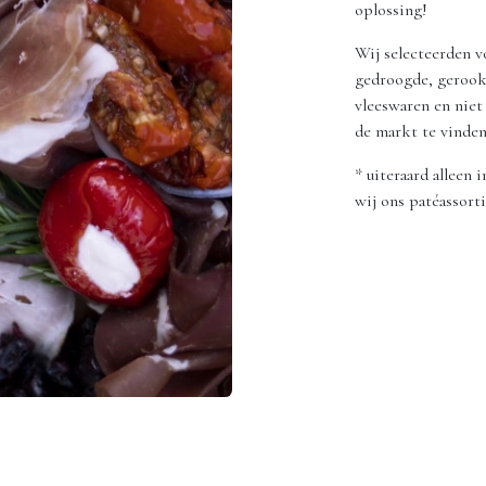
oplossing!
Wij selecteerden vo
gedroogde, gerook
vleeswaren en niet
de markt te vinden 
* uiteraard alleen 
wij ons patéassort