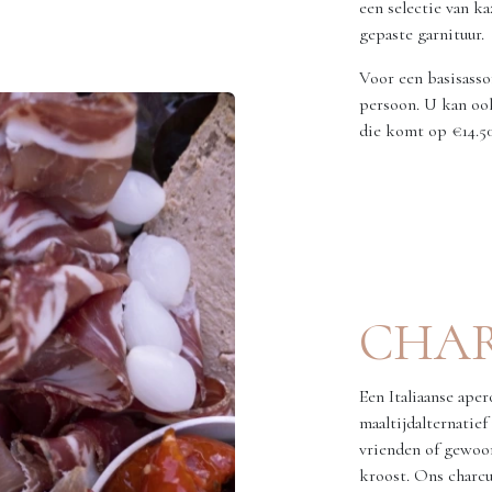
een selectie van ka
gepaste garnituur.
Voor een basisasso
persoon. U kan ook
die komt op €14.50
CHAR
Een Italiaanse ape
maaltijdalternatie
vrienden of gewoo
kroost. Ons charcu