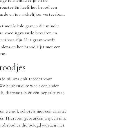
ange fermentatietijd en de
bacteriën heeft het brood een
rde en is makkelijker verteerbaar.
t met lokale granen die minder
re voedingswaarde bevatten en
eerbaar zijn. Het graan wordt
lens en het brood rijst met een
sem.
roodjes
je bij ons ook terecht voor
 We hebben elke week een ander
k, daarnaast is er een beperkt vast
n we ook schotels met een variatie
es. Hiervoor gebruiken wij een mix
biobroodjes die belegd worden met