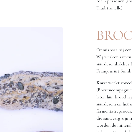
tot 6 personen (in
Traditionelle)
BRO
Onmisbaar bij een 
Wij werken samen 
zuurdesembakker K
François uit Somb
Korst
werkt zoveel
(Boerencompagnie)
laten hun brood rij
zuurdesem en het o
fermentatieproces
die aanwezig zijn 
worden de mineral