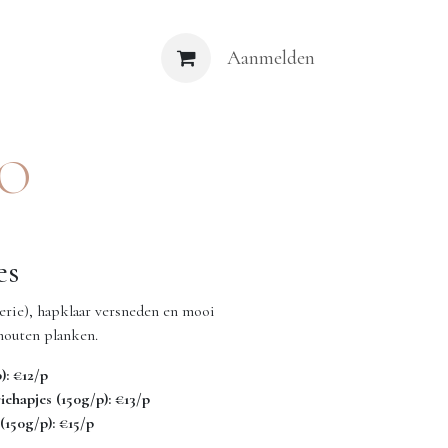
e vragen
Contact
Blog
Aanmelden
RO
es
terie), hapklaar versneden en mooi
houten planken.
): €12/p
iehapjes (150g/p): €13/p
(150g/p): €15/p